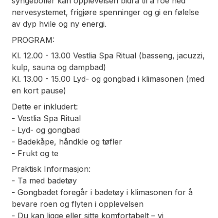
syngeboller kan opplevelsen bidra til å roe ned
nervesystemet, frigjøre spenninger og gi en følelse
av dyp hvile og ny energi.
PROGRAM:
Kl. 12.00 - 13.00 Vestlia Spa Ritual (basseng, jacuzzi,
kulp, sauna og dampbad)
Kl. 13.00 - 15.00 Lyd- og gongbad i klimasonen (med
en kort pause)
Dette er inkludert:
- Vestlia Spa Ritual
- Lyd- og gongbad
- Badekåpe, håndkle og tøfler
- Frukt og te
Praktisk Informasjon:
- Ta med badetøy
- Gongbadet foregår i badetøy i klimasonen for å
bevare roen og flyten i opplevelsen
- Du kan ligge eller sitte
komfortabelt – vi